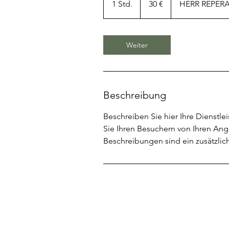
1 Std.
1
30 €
HERR REPER
S
t
d
Weiter
Beschreibung
Beschreiben Sie hier Ihre Dienstle
Sie Ihren Besuchern von Ihren Ang
Beschreibungen sind ein zusätzlich