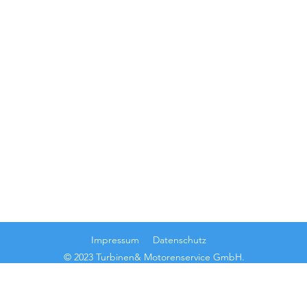
UNSERE LEISTUNGEN
BESU
Kleine
- Reparatur / Instandsetzung
Bremer
- Wartung
- Laserauftragsschweißen
- Glasperlenstrahlen
- Wuchten
- Weltweiter Marine-Turboladerservice
- Ersatzteile
Impressum
Datenschutz
© 2023 Turbinen& Motorenservice GmbH.