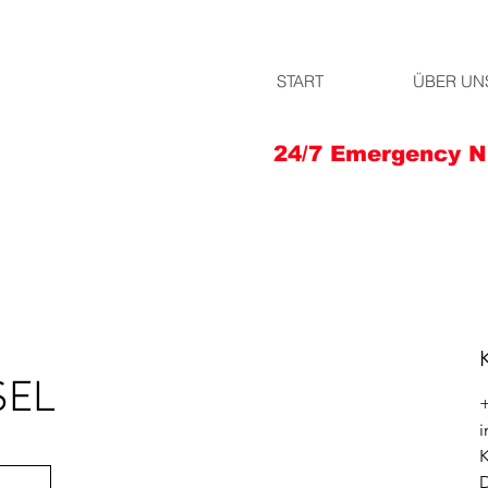
START
ÜBER UN
24/7 Emergency N
SEL
+
i
K