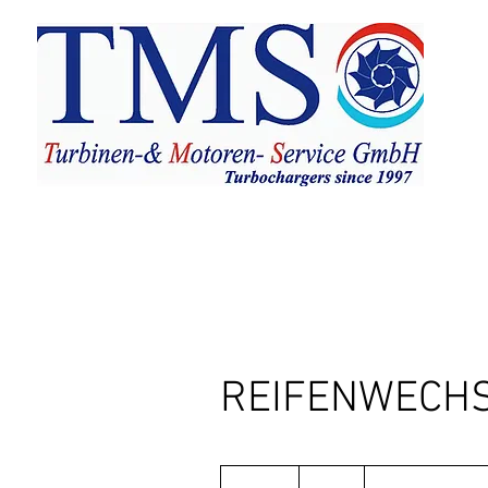
REIFENWECH
30
Euro